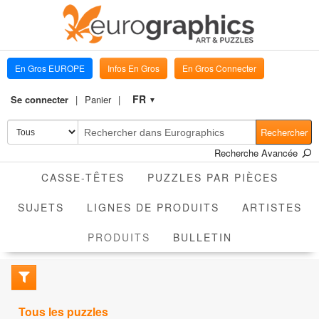
En Gros EUROPE
Infos En Gros
En Gros Connecter
FR
Se connecter
Panier
▼
Rechercher
Recherche Avancée
CASSE-TÊTES
PUZZLES PAR PIÈCES
SUJETS
LIGNES DE PRODUITS
ARTISTES
ACTIVE
PRODUITS
BULLETIN
Tous les puzzles