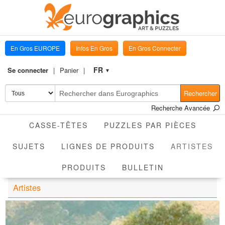
En Gros EUROPE
Infos En Gros
En Gros Connecter
FR
Se connecter
Panier
▼
Rechercher
Recherche Avancée
CASSE-TÊTES
PUZZLES PAR PIÈCES
AC
SUJETS
LIGNES DE PRODUITS
ARTISTES
PRODUITS
BULLETIN
Artistes