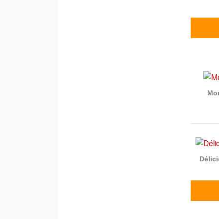
Mon
Délic