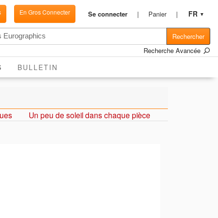
s
En Gros Connecter
FR
Se connecter
Panier
▼
Rechercher
Recherche Avancée
ACTIVE
S
BULLETIN
ques
Un peu de soleil dans chaque pièce