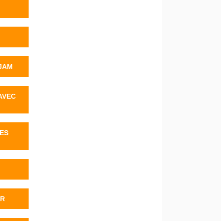
JAM
AVEC
DES
ER