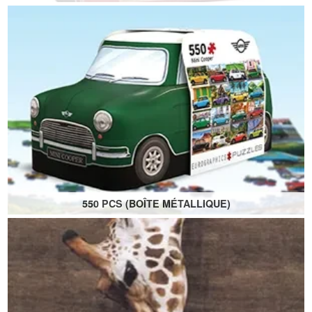
Les puzzles sont présentés dans une boîte en métal de
collection.
Affiche incluse.
550 PCS (BOÎTE MÉTALLIQUE)
Les puzzles sont présentés dans des boîtes métalliques
de collection.
Chaque boîte a la forme d'un puzzle spécifique.
Affiche incluse.