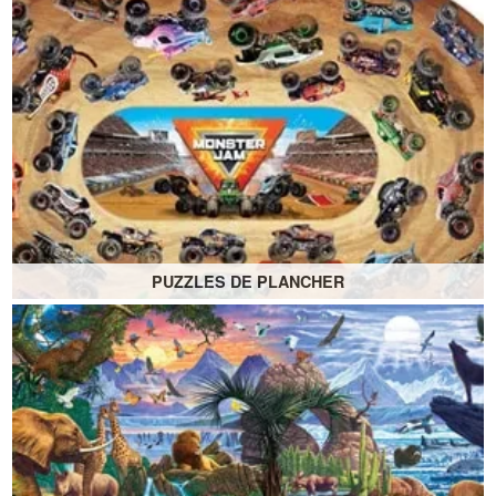
Conçu pour stimuler les capacités cognitives
Assortiments disponibles en 24, 74 et 104 pièces
PUZZLES DE PLANCHER
Puzzles de plancher géants
Disponibles en 74 et 58 pièces