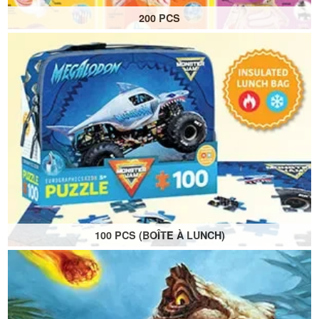
200 PCS
Puzzle de 200 pièces
Idéal pour les enfants de 6 ans et plus
100 PCS (BOÎTE À LUNCH)
Boîte à lunch isotherme à collectionner
Puzzle de 100 pièces
Affiche inclus