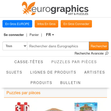
En Gros EUROPE
Infos En Gros
En Gros Connecter
FR
Se connecter
Panier
▼
Rechercher
Recherche Avancée
ACTIV
CASSE-TÊTES
PUZZLES PAR PIÈCES
SUJETS
LIGNES DE PRODUITS
ARTISTES
PRODUITS
BULLETIN
Puzzles par pièces