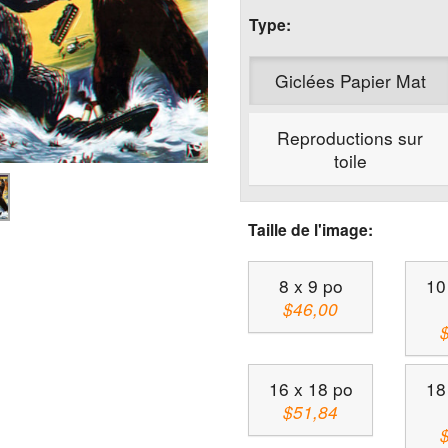
Type:
Giclées Papier Mat
Reproductions sur
toile
Taille de l'image:
8 x 9 po
10
$46,00
16 x 18 po
18
$51,84