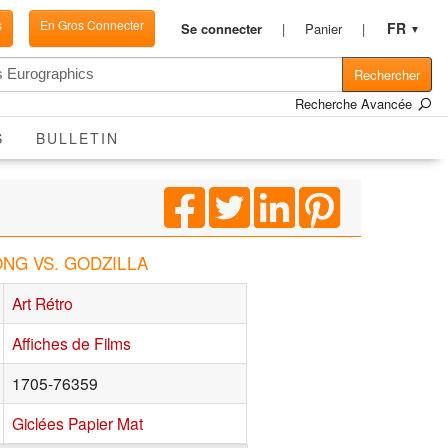
s
En Gros Connecter
FR
Se connecter
Panier
▼
Rechercher
Recherche Avancée
S
BULLETIN
 KONG VS. GODZILLA
Art Rétro
Affiches de Films
1705-76359
Giclées Papier Mat