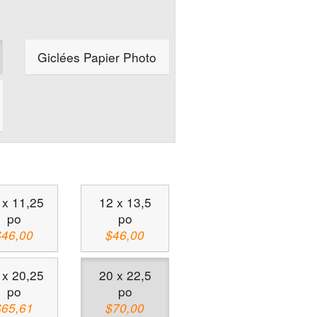
Giclées Papier Photo
 x 11,25
12 x 13,5
po
po
$46,00
$46,00
 x 20,25
20 x 22,5
po
po
$65,61
$70,00