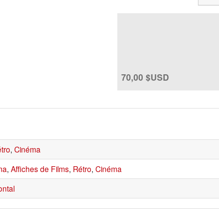
70,00 $USD
étro
,
Cinéma
ma
,
Affiches de Films
,
Rétro
,
Cinéma
ontal