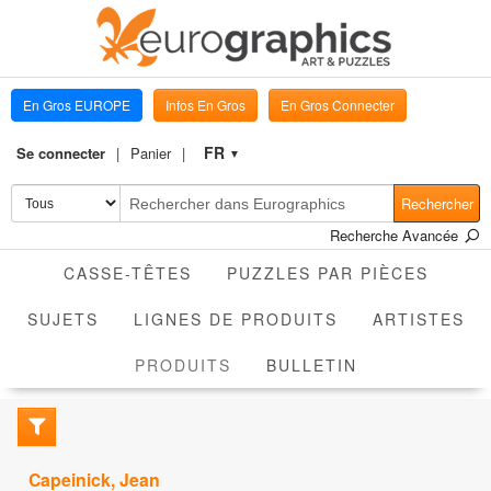
En Gros EUROPE
Infos En Gros
En Gros Connecter
FR
Se connecter
Panier
▼
Rechercher
Recherche Avancée
CASSE-TÊTES
PUZZLES PAR PIÈCES
SUJETS
LIGNES DE PRODUITS
ARTISTES
ACTIVE
PRODUITS
BULLETIN
Capeinick, Jean