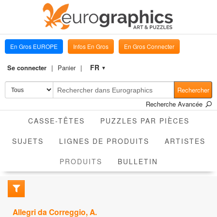
En Gros EUROPE
Infos En Gros
En Gros Connecter
FR
Se connecter
Panier
▼
Rechercher
Recherche Avancée
CASSE-TÊTES
PUZZLES PAR PIÈCES
SUJETS
LIGNES DE PRODUITS
ARTISTES
ACTIVE
PRODUITS
BULLETIN
Allegri da Correggio, A.