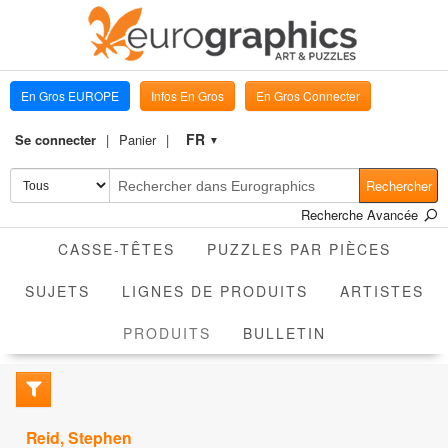
En Gros EUROPE
Infos En Gros
En Gros Connecter
FR
Se connecter
Panier
▼
Rechercher
Recherche Avancée
CASSE-TÊTES
PUZZLES PAR PIÈCES
SUJETS
LIGNES DE PRODUITS
ARTISTES
ACTIVE
PRODUITS
BULLETIN
Reid, Stephen