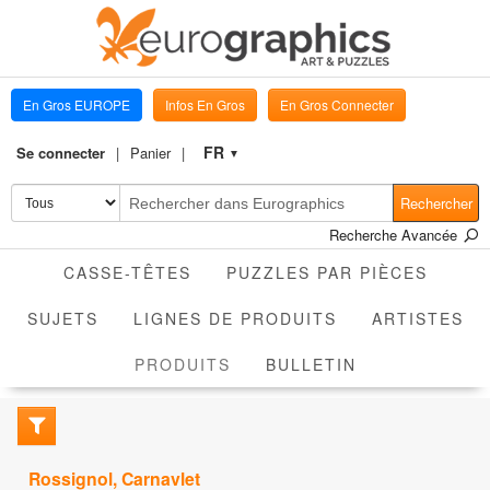
En Gros EUROPE
Infos En Gros
En Gros Connecter
FR
Se connecter
Panier
▼
Rechercher
Recherche Avancée
CASSE-TÊTES
PUZZLES PAR PIÈCES
SUJETS
LIGNES DE PRODUITS
ARTISTES
ACTIVE
PRODUITS
BULLETIN
Rossignol, Carnavlet