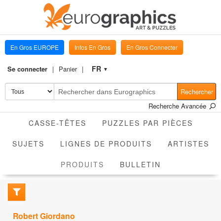
En Gros EUROPE
Infos En Gros
En Gros Connecter
FR
Se connecter
Panier
▼
Rechercher
Recherche Avancée
CASSE-TÊTES
PUZZLES PAR PIÈCES
SUJETS
LIGNES DE PRODUITS
ARTISTES
ACTIVE
PRODUITS
BULLETIN
Robert Giordano