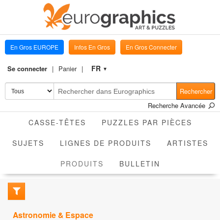
En Gros EUROPE
Infos En Gros
En Gros Connecter
FR
Se connecter
Panier
▼
Rechercher
Recherche Avancée
CASSE-TÊTES
PUZZLES PAR PIÈCES
SUJETS
LIGNES DE PRODUITS
ARTISTES
ACTIVE
PRODUITS
BULLETIN
Astronomie & Espace