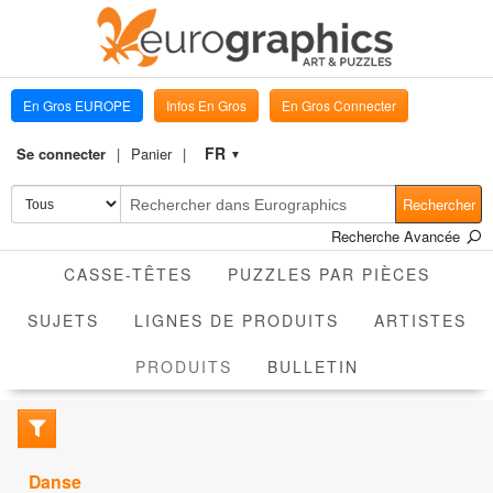
En Gros EUROPE
Infos En Gros
En Gros Connecter
FR
Se connecter
Panier
▼
Rechercher
Recherche Avancée
CASSE-TÊTES
PUZZLES PAR PIÈCES
SUJETS
LIGNES DE PRODUITS
ARTISTES
ACTIVE
PRODUITS
BULLETIN
Danse