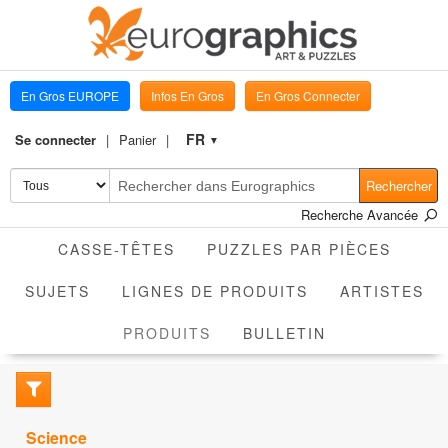
En Gros EUROPE
Infos En Gros
En Gros Connecter
FR
Se connecter
Panier
▼
Rechercher
Recherche Avancée
CASSE-TÊTES
PUZZLES PAR PIÈCES
SUJETS
LIGNES DE PRODUITS
ARTISTES
ACTIVE
PRODUITS
BULLETIN
Science