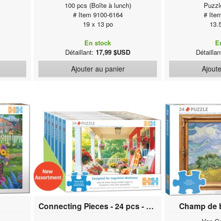
)
100 pcs (Boîte à lunch)
Puzzl
# Item 9100-6164
# Ite
19 x 13 po
13.
En stock
E
Détaillant:
17,99 $USD
Détailla
Ajouter au panier
Ajoute
Connecting Pieces - 24 pcs - Assortiment de 6 paquets
Champ de b