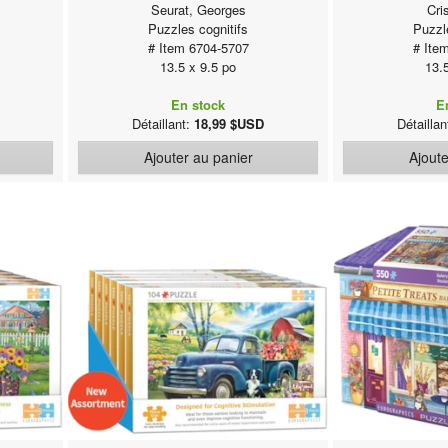
Seurat, Georges
Cri
Puzzles cognitifs
Puzzl
# Item 6704-5707
# Ite
13.5 x 9.5 po
13.
En stock
E
Détaillant:
18,99 $USD
Détailla
Ajouter au panier
Ajoute