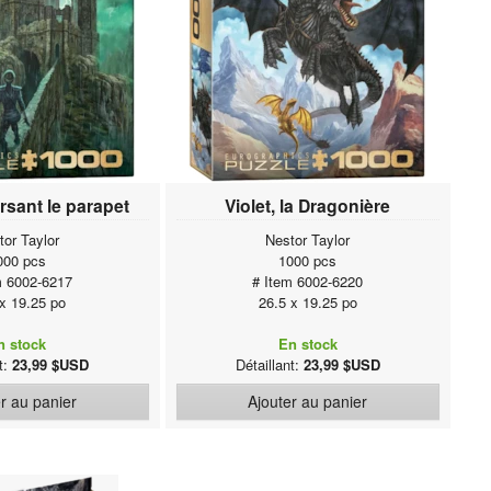
ersant le parapet
Violet, la Dragonière
tor Taylor
Nestor Taylor
000 pcs
1000 pcs
m 6002-6217
# Item 6002-6220
 x 19.25 po
26.5 x 19.25 po
n stock
En stock
nt:
23,99 $USD
Détaillant:
23,99 $USD
r au panier
Ajouter au panier