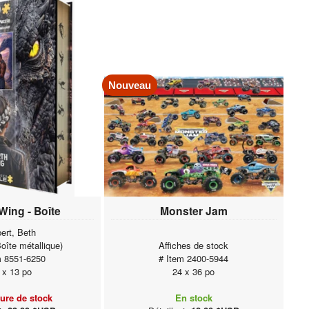
Nouveau
Wing - Boîte
Monster Jam
bert, Beth
oîte métallique)
Affiches de stock
m 8551-6250
# Item 2400-5944
 x 13 po
24 x 36 po
ure de stock
En stock