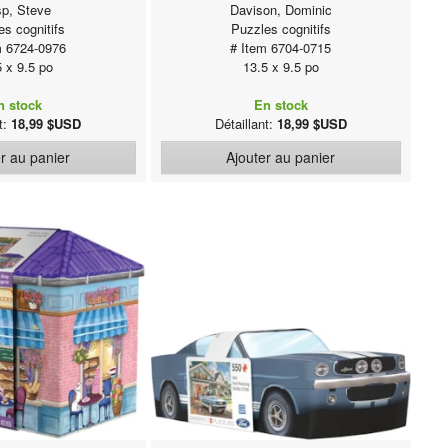
sp, Steve
Davison, Dominic
es cognitifs
Puzzles cognitifs
m 6724-0976
# Item 6704-0715
5 x 9.5 po
13.5 x 9.5 po
n stock
En stock
nt:
18,99 $USD
Détaillant:
18,99 $USD
r au panier
Ajouter au panier