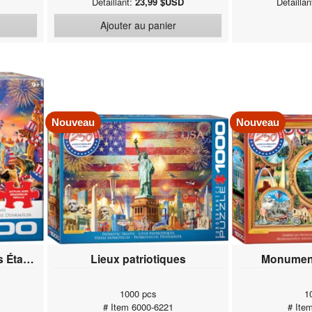
Détaillant:
23,99 $USD
Détailla
Ajouter au panier
Nouveau
Nouveau
Festival des animaux des États-Unis
Lieux patriotiques
Monument
1000 pcs
1
# Item 6000-6221
# Ite