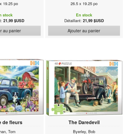
 x 19.25 po
26.5 x 19.25 po
n stock
En stock
nt:
21,99 $USD
Détaillant:
21,99 $USD
r au panier
Ajouter au panier
 de fleurs
The Daredevil
han, Tom
Byerley, Bob