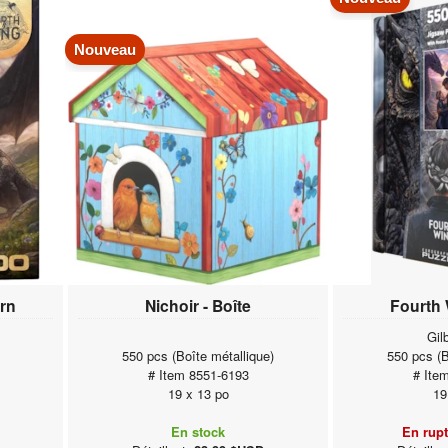
Nouveau
irn
Nichoir - Boîte
Fourth 
Gil
550 pcs (Boîte métallique)
550 pcs (B
# Item 8551-6193
# Ite
19 x 13 po
19
En stock
En rupt