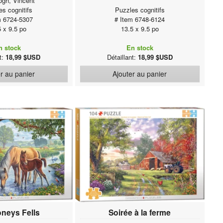
gh, Vincent
es cognitifs
Puzzles cognitifs
m 6724-5307
# Item 6748-6124
5 x 9.5 po
13.5 x 9.5 po
n stock
En stock
nt:
18,99 $USD
Détaillant:
18,99 $USD
r au panier
Ajouter au panier
neys Fells
Soirée à la ferme