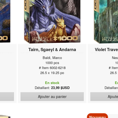
Tairn, Sgaeyl & Andarna
Violet Trav
Baldi, Marco
Nes
1000 pcs
1
# Item 6002-6218
# Ite
26.5 x 19.25 po
26.5
En stock
E
Détaillant:
23,99 $USD
Détailla
Ajouter au panier
Ajoute
Nouveau