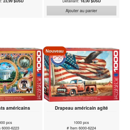
nt:
23,99 $USD
Détaillant:
18,00 $USD
Ajouter au panier
Nouveau
s américains
Drapeau américain agité
000 pcs
1000 pcs
m 6000-6223
# Item 6000-6224