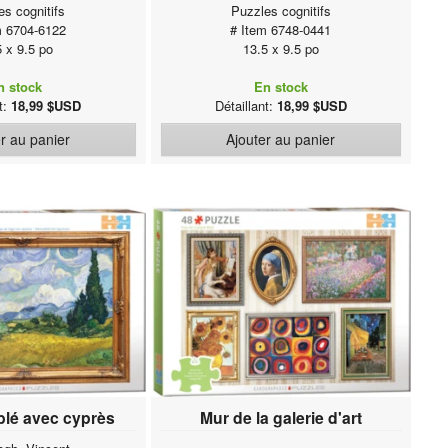
es cognitifs
Puzzles cognitifs
m 6704-6122
# Item 6748-0441
5 x 9.5 po
13.5 x 9.5 po
n stock
En stock
nt:
18,99 $USD
Détaillant:
18,99 $USD
r au panier
Ajouter au panier
lé avec cyprès
Mur de la galerie d'art