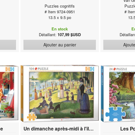
Van Go
Puzzles cognitifs
Puzzl
# Item 9724-0951
# Ite
13.5 x 9.5 po
13.
En stock
E
Détaillant:
107,99 $USD
Détailla
Ajouter au panier
Ajoute
he
Un dimanche après-midi à l'île de la Grande Jatte
Les Po