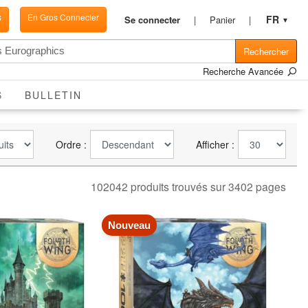
s
En Gros Connecter
FR
Se connecter
Panier
▼
Rechercher
Recherche Avancée
ACTIVE
S
BULLETIN
Ordre :
Afficher :
102042 produits trouvés sur 3402 pages
Nouveau