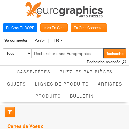
En Gros EUROPE
Infos En Gros
En Gros Connecter
FR
Se connecter
Panier
▼
Rechercher
Recherche Avancée
CASSE-TÊTES
PUZZLES PAR PIÈCES
SUJETS
LIGNES DE PRODUITS
ARTISTES
ACTIVE
PRODUITS
BULLETIN
Cartes de Voeux