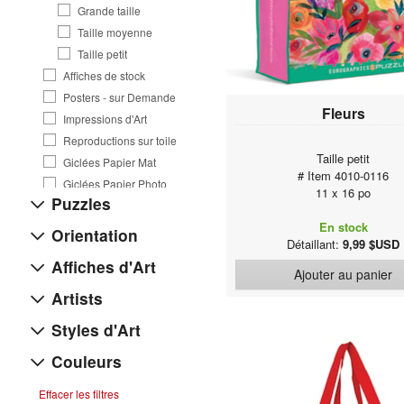
Grande taille
Taille moyenne
Taille petit
Affiches de stock
Posters - sur Demande
Fleurs
Impressions d'Art
Reproductions sur toile
Taille petit
Giclées Papier Mat
# Item 4010-0116
Giclées Papier Photo
11 x 16 po
Puzzles
Cartes de Voeux
En stock
Présentoirs
Orientation
Détaillant:
9,99 $USD
Affiches d'Art
Ajouter au panier
Artists
Styles d'Art
Couleurs
Effacer les filtres