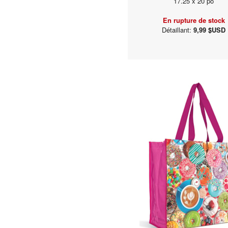
17.25 x 20 po
En rupture de stock
Détaillant:
9,99 $USD