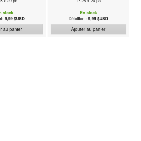
25 x 20 po
17.25 x 20 po
n stock
En stock
nt:
9,99 $USD
Détaillant:
9,99 $USD
r au panier
Ajouter au panier