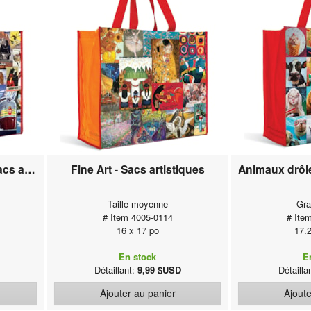
Canadian Vintage Art - Sacs artistiques
Fine Art - Sacs artistiques
Taille moyenne
Gra
# Item 4005-0114
# Ite
16 x 17 po
17.
En stock
E
Détaillant:
9,99 $USD
Détailla
Ajouter au panier
Ajoute