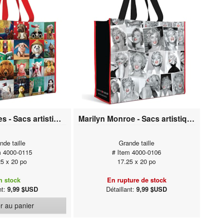
Animaux drôles - Sacs artistiques
Marilyn Monroe - Sacs artistiques
nde taille
Grande taille
m 4000-0115
# Item 4000-0106
25 x 20 po
17.25 x 20 po
n stock
En rupture de stock
nt:
9,99 $USD
Détaillant:
9,99 $USD
r au panier