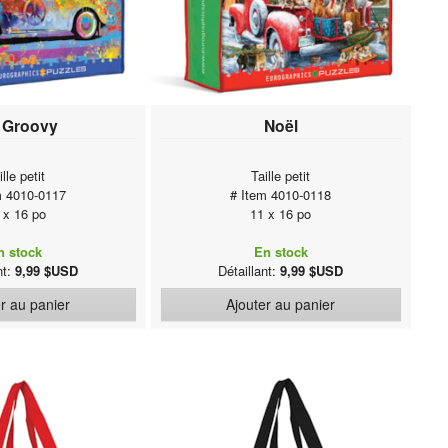
 Groovy
Noël
ille petit
Taille petit
m 4010-0117
# Item 4010-0118
 x 16 po
11 x 16 po
n stock
En stock
nt:
9,99 $USD
Détaillant:
9,99 $USD
r au panier
Ajouter au panier