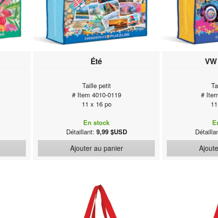
Été
VW
Taille petit
Ta
# Item 4010-0119
# Ite
11 x 16 po
11
En stock
E
Détaillant:
9,99 $USD
Détailla
Ajouter au panier
Ajoute