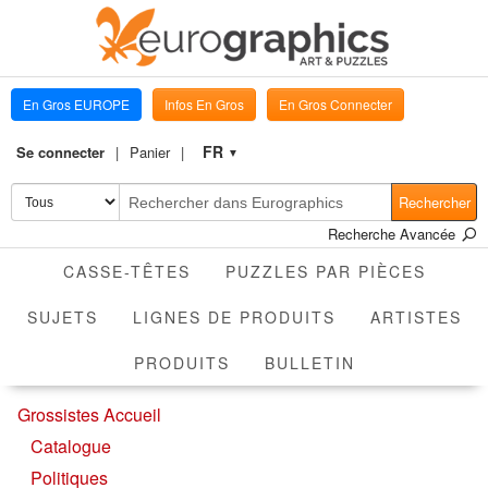
En Gros EUROPE
Infos En Gros
En Gros Connecter
FR
Se connecter
Panier
▼
Rechercher
Recherche Avancée
CASSE-TÊTES
PUZZLES PAR PIÈCES
SUJETS
LIGNES DE PRODUITS
ARTISTES
PRODUITS
BULLETIN
Grossistes Accueil
Catalogue
Politiques